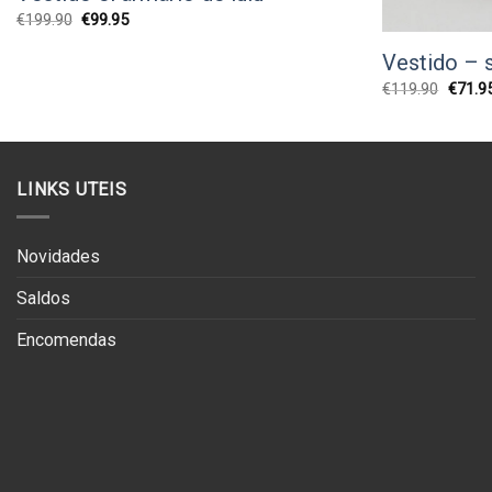
O
O
€
199.90
€
99.95
preço
preço
original
atual
Vestido – 
era:
é:
€199.90.
€99.95.
O
€
119.90
€
71.9
preço
origina
era:
€119.9
LINKS UTEIS
Novidades
Saldos
Encomendas