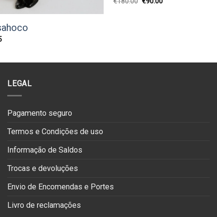
O
O
€
180.00
€
90.00
preço
preço
original
atual
era:
é:
sahoco
€180.00.
€90.00.
O
5
preço
l
atual
é:
0.
€71.95.
LEGAL
Pagamento seguro
Termos e Condições de uso
Informação de Saldos
Trocas e devoluções
Envio de Encomendas e Portes
Livro de reclamações