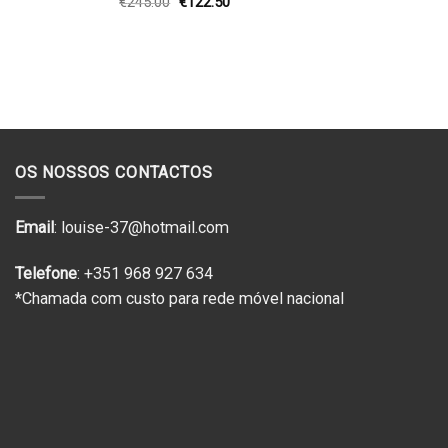
O
O
€
245.00
€
122.50
preço
preço
original
atual
era:
é:
€245.00.
€122.50.
OS NOSSOS CONTACTOS
Email
: louise-37@hotmail.com
Telefone
: +351 968 927 634
*Chamada com custo para rede móvel nacional