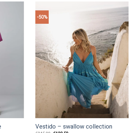
-50%
Add to
Add to
wishlist
wishlist
e
Vestido – swallow collection