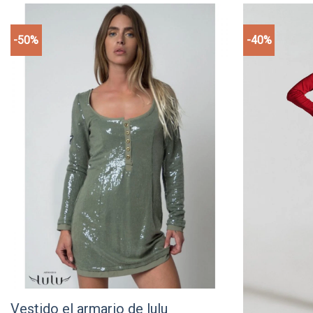
-50%
-40%
Add to
wishlist
Vestido el armario de lulu