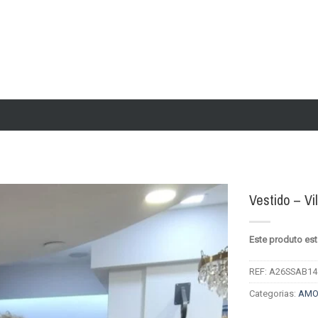
Vestido – Vi
Add to
Este produto est
wishlist
REF:
A26SSAB14
Categorias:
AMO