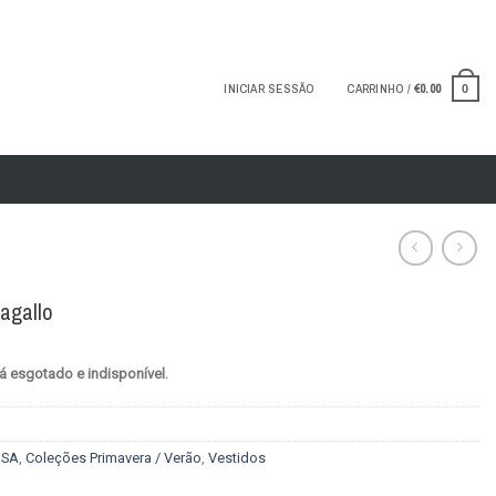
INICIAR SESSÃO
CARRINHO /
€
0.00
0
lagallo
á esgotado e indisponível.
SA
,
Coleções Primavera / Verão
,
Vestidos