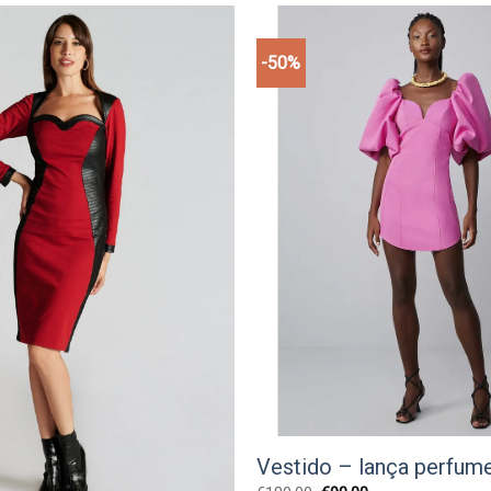
-50%
Add to
wishlist
Vestido – lança perfum