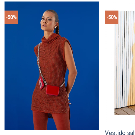
-50%
-50%
Add to
wishlist
Vestido sa