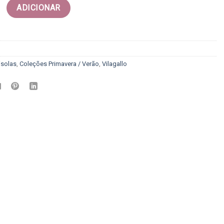
Camisola - Vilagallo
ADICIONAR
solas
,
Coleções Primavera / Verão
,
Vilagallo