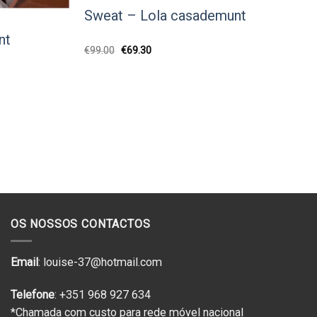
Sweat – Lola casademunt
nt
O
O
€
99.00
€
69.30
preço
preço
original
atual
era:
é:
€99.00.
€69.30.
OS NOSSOS CONTACTOS
Email
: louise-37@hotmail.com
Telefone
: +351 968 927 634
*Chamada com custo para rede móvel nacional