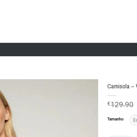
Camisola – V
Add to
€
129.90
wishlist
Tamanho