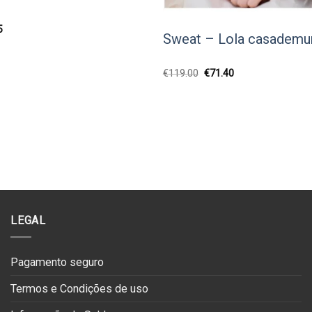
O
5
Sweat – Lola casademu
preço
l
atual
é:
0.
€69.95.
O
O
€
119.00
€
71.40
preço
preço
original
atual
era:
é:
€119.00.
€71.40.
LEGAL
Pagamento seguro
Termos e Condições de uso