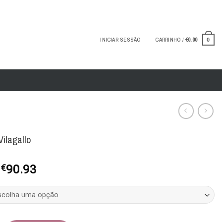
INICIAR SESSÃO
CARRINHO /
€
0.00
0
ilagallo
O
O
€
90.93
preço
preço
original
atual
era:
é:
€129.90.
€90.93.