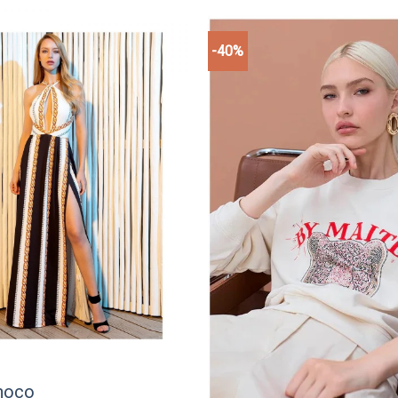
-40%
Add to
wishlist
hoco