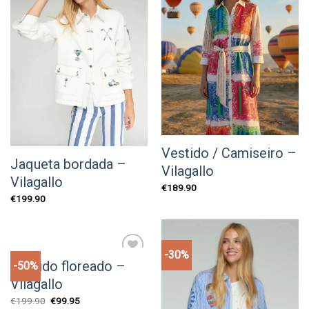
wishlist
Vestido / Camiseiro –
Jaqueta bordada –
Vilagallo
Vilagallo
€
189.90
€
199.90
-30%
Add to
Vestido floreado –
wishlist
-50%
Add to
wishlist
Vilagallo
O
O
€
199.90
€
99.95
preço
preço