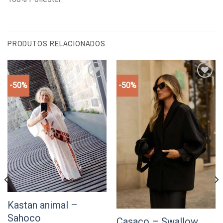
PRODUTOS RELACIONADOS
-50%
-50%
Add to
Add to
wishlist
wishlist
Kastan animal –
Sahoco
Casaco – Swallow