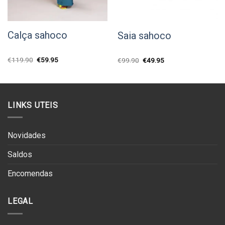
Calça sahoco
Saia sahoco
O
O
€
119.90
€
59.95
O
O
€
99.90
€
49.95
preço
preço
preço
preço
original
atual
original
atual
era:
é:
era:
é:
€119.90.
€59.95.
€99.90.
€49.95.
LINKS UTEIS
Novidades
Saldos
Encomendas
LEGAL