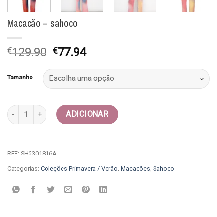
Macacão – sahoco
O
O
€
129.90
€
77.94
preço
preço
original
atual
Tamanho
era:
é:
€129.90.
€77.94.
Quantidade de Macacão - sahoco
ADICIONAR
REF:
SH2301816A
Categorias:
Coleções Primavera / Verão
,
Macacões
,
Sahoco