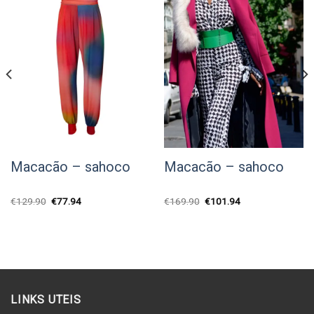
Macacão – sahoco
Macacão – sahoco
O
O
O
O
€
129.90
€
77.94
€
169.90
€
101.94
preço
preço
preço
preço
original
atual
original
atual
era:
é:
era:
é:
€129.90.
€77.94.
€169.90.
€101.94.
LINKS UTEIS