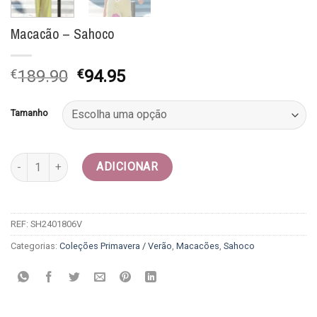
Macacão – Sahoco
O
O
€
189.90
€
94.95
preço
preço
original
atual
Tamanho
era:
é:
€189.90.
€94.95.
Quantidade de Macacão - Sahoco
ADICIONAR
REF:
SH2401806V
Categorias:
Coleções Primavera / Verão
,
Macacões
,
Sahoco