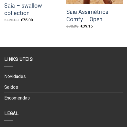
Saia – swallow
Saia Assimétrica
collection
Comfy – Open
O
O
€
125.00
€
75.00
preço
preço
O
O
€
78.30
€
39.15
original
atual
preço
preço
era:
é:
original
atual
€125.00.
€75.00.
era:
é:
€78.30.
€39.15.
LINKS UTEIS
Novidades
Saldos
Encomendas
LEGAL