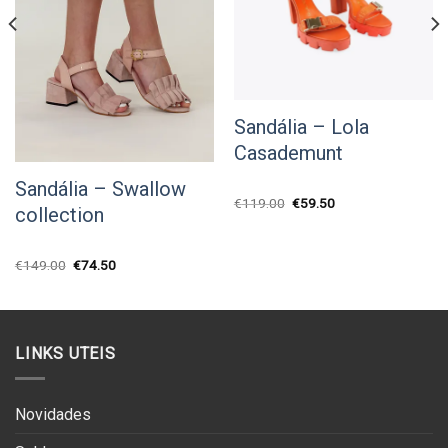
Sandália – Lola
Casademunt
Sandália – Swallow
O
O
€
119.00
€
59.50
collection
preço
preço
original
atual
era:
é:
€119.00.
€59.50.
O
O
€
149.00
€
74.50
preço
preço
original
atual
era:
é:
€149.00.
€74.50.
LINKS UTEIS
Novidades