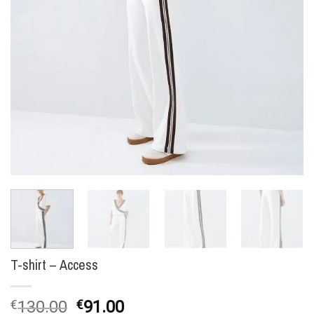
T-shirt – Access
O
O
€
130.00
€
91.00