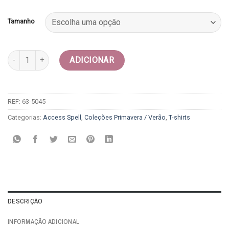
preço
preço
original
atual
Tamanho
era:
é:
€130.00.
€91.00.
Quantidade de T-shirt - Access
ADICIONAR
REF:
63-5045
Categorias:
Access Spell
,
Coleções Primavera / Verão
,
T-shirts
DESCRIÇÃO
INFORMAÇÃO ADICIONAL