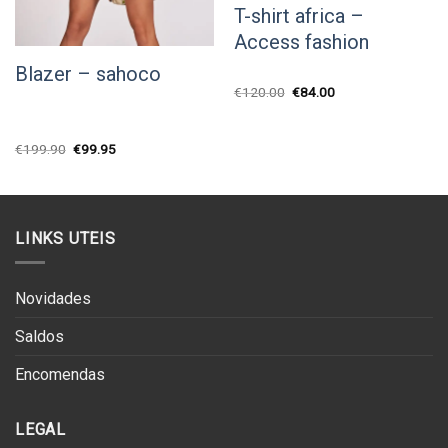
T-shirt africa –
Access fashion
Blazer – sahoco
O
O
€
120.00
€
84.00
preço
preço
original
atual
era:
é:
€120.00.
€84.00.
O
O
€
199.90
€
99.95
preço
preço
original
atual
era:
é:
€199.90.
€99.95.
LINKS UTEIS
Novidades
Saldos
Encomendas
LEGAL