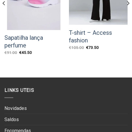
T-shirt – Access
Sapatilha lança
fashion
perfume
O
O
€
105.00
€
73.50
preço
preço
O
O
€
91.00
€
45.50
original
atual
preço
preço
era:
é:
original
atual
€105.00.
€73.50.
era:
é:
€91.00.
€45.50.
LINKS UTEIS
Novidades
Saldos
Encomendas