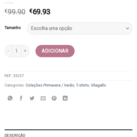
O
O
€
99.90
€
69.93
preço
preço
original
atual
Tamanho
era:
é:
€99.90.
€69.93.
Quantidade de T-shirt - Vilagallo
ADICIONAR
REF:
33237
Categorias:
Coleções Primavera / Verão
,
T-shirts
,
Vilagallo
DESCRIÇÃO