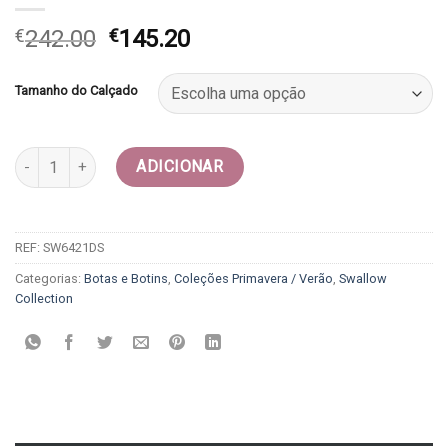
O
O
€
242.00
€
145.20
preço
preço
original
atual
Tamanho do Calçado
era:
é:
€242.00.
€145.20.
Quantidade de Texanas 2 em 1 - Swallow collection
ADICIONAR
REF:
SW6421DS
Categorias:
Botas e Botins
,
Coleções Primavera / Verão
,
Swallow
Collection