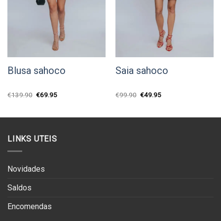
Blusa sahoco
Saia sahoco
O
O
O
O
€
139.90
€
69.95
€
99.90
€
49.95
preço
preço
preço
preço
original
atual
original
atual
era:
é:
era:
é:
€139.90.
€69.95.
€99.90.
€49.95.
LINKS UTEIS
Novidades
Saldos
Encomendas