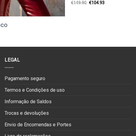
O
O
€
149.90
€
104.93
preço
preço
original
atual
era:
é:
€149.90.
€104.93.
oco
O
preço
atual
:
€39.95.
LEGAL
Pagamento seguro
Termos e Condições de uso
Informação de Saldos
Trocas e devoluções
Envio de Encomendas e Portes