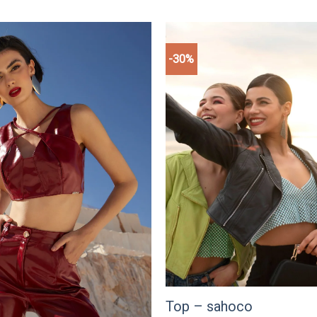
-30%
Add to
wishlist
Top – sahoco