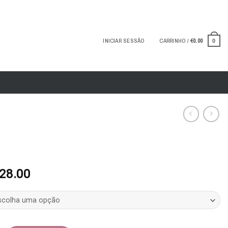
INICIAR SESSÃO
CARRINHO /
€
0.00
0
O
O
28.00
reço
preço
riginal
atual
ra:
é:
69.90.
€28.00.