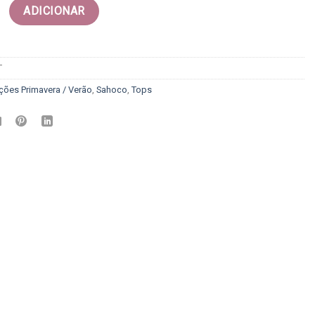
 Top sahoco
ADICIONAR
T
ções Primavera / Verão
,
Sahoco
,
Tops