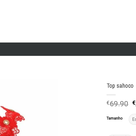
Top sahoco
Add to
€
69.90
€
wishlist
p
o
Tamanho
e
€