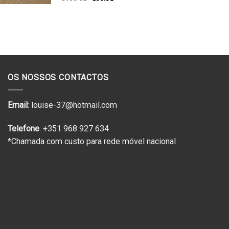
preço
preço
original
atual
era:
é:
€199.90.
€99.95.
OS NOSSOS CONTACTOS
Email
: louise-37@hotmail.com
Telefone
: +351 968 927 634
*Chamada com custo para rede móvel nacional