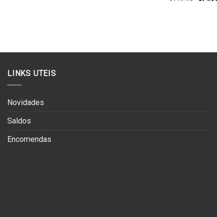
preço
origina
era:
€149.9
LINKS UTEIS
Novidades
Saldos
Encomendas