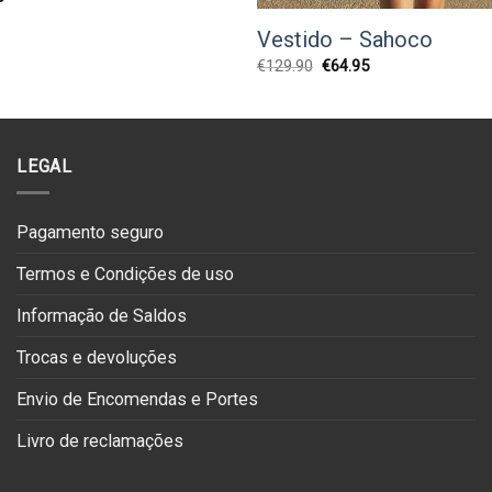
preço
l
atual
Vestido – Sahoco
é:
0.
€74.95.
O
O
€
129.90
€
64.95
preço
preço
original
atual
era:
é:
€129.90.
€64.95.
LEGAL
Pagamento seguro
Termos e Condições de uso
Informação de Saldos
Trocas e devoluções
Envio de Encomendas e Portes
Livro de reclamações