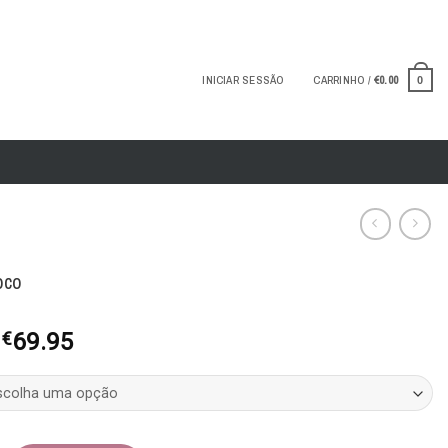
INICIAR SESSÃO
CARRINHO /
€
0.00
0
oco
O
O
€
69.95
preço
preço
original
atual
era:
é:
€139.90.
€69.95.