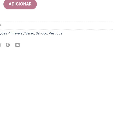
 Vestido sahoco
ADICIONAR
V
ções Primavera / Verão
,
Sahoco
,
Vestidos