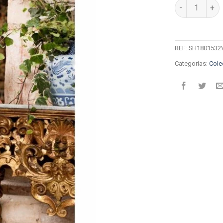
Quantidade de
REF:
SH1801532
Categorias:
Cole