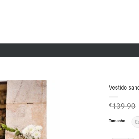
Vestido sah
Add to
€
139.90
wishlist
Tamanho