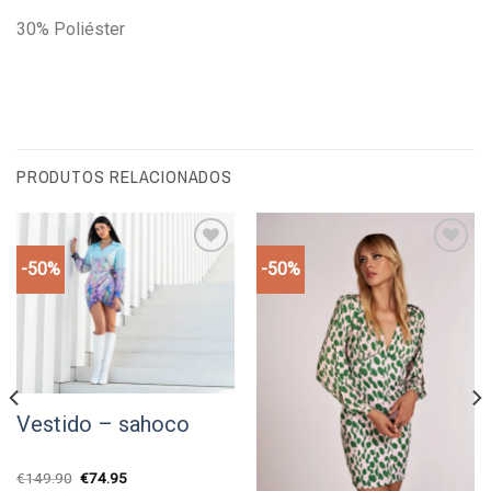
30% Poliéster
PRODUTOS RELACIONADOS
-50%
-50%
Add to
Add to
wishlist
wishlist
Vestido – sahoco
O
O
€
149.90
€
74.95
preço
preço