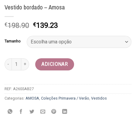
Vestido bordado – Amosa
O
O
€
198.90
€
139.23
preço
preço
original
atual
Tamanho
era:
é:
€198.90.
€139.23.
Quantidade de Vestido bordado - Amosa
ADICIONAR
REF:
A26SSAB27
Categorias:
AMOSA
,
Coleções Primavera / Verão
,
Vestidos