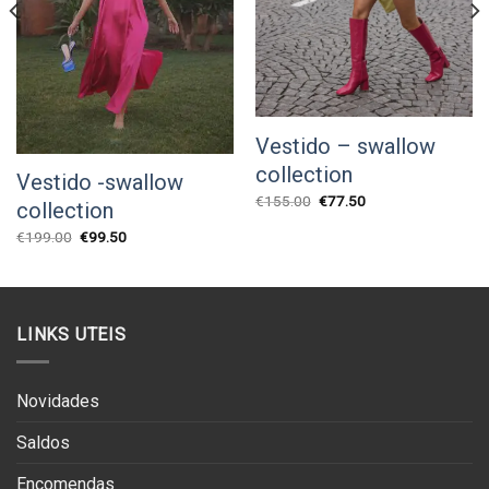
Vestido – swallow
collection
Vestido -swallow
O
O
€
155.00
€
77.50
collection
preço
preço
original
atual
O
O
€
199.00
€
99.50
era:
é:
preço
preço
€155.00.
€77.50.
original
atual
era:
é:
€199.00.
€99.50.
LINKS UTEIS
Novidades
Saldos
Encomendas