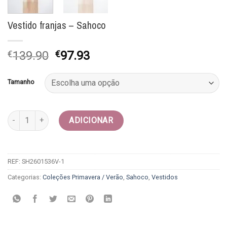
Vestido franjas – Sahoco
O
O
€
139.90
€
97.93
preço
preço
original
atual
Tamanho
era:
é:
€139.90.
€97.93.
Quantidade de Vestido franjas - Sahoco
ADICIONAR
REF:
SH2601536V-1
Categorias:
Coleções Primavera / Verão
,
Sahoco
,
Vestidos