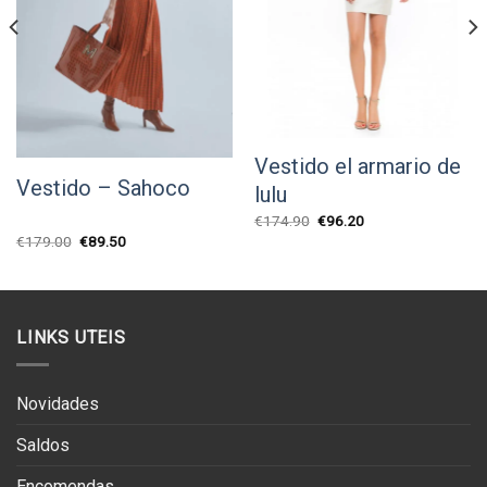
Vestido el armario de
Vestido – Sahoco
lulu
O
O
€
174.90
€
96.20
preço
preço
O
O
€
179.00
€
89.50
original
atual
preço
preço
era:
é:
original
atual
€174.90.
€96.20.
era:
é:
€179.00.
€89.50.
LINKS UTEIS
Novidades
Saldos
Encomendas