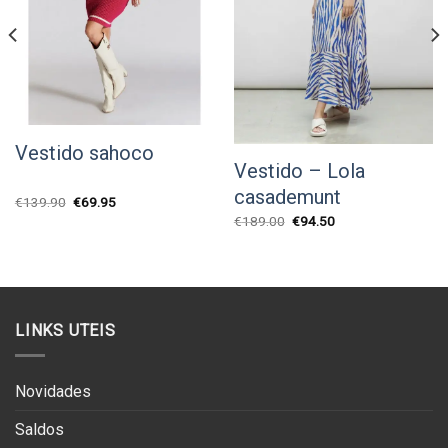
Vestido sahoco
Vestido – Lola
casademunt
O
O
€
139.90
€
69.95
preço
preço
O
O
€
189.00
€
94.50
original
atual
preço
preço
era:
é:
original
atual
€139.90.
€69.95.
era:
é:
€189.00.
€94.50.
LINKS UTEIS
Novidades
Saldos