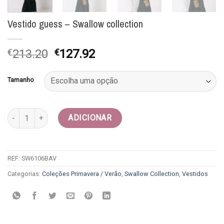
Vestido guess – Swallow collection
O
O
€
213.20
€
127.92
preço
preço
original
atual
Tamanho
era:
é:
€213.20.
€127.92.
Quantidade de Vestido guess - Swallow collection
ADICIONAR
REF:
SW6106BAV
Categorias:
Coleções Primavera / Verão
,
Swallow Collection
,
Vestidos