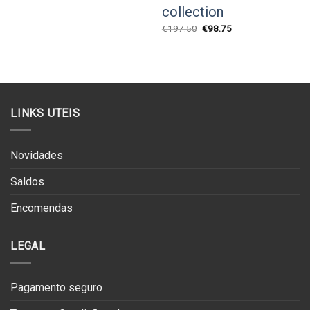
collection
O
O
€
197.50
€
98.75
preço
preço
original
atual
era:
é:
€197.50.
€98.75.
LINKS UTEIS
Novidades
Saldos
Encomendas
LEGAL
Pagamento seguro