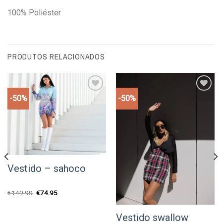
100% Poliéster
PRODUTOS RELACIONADOS
-50%
-50%
Add to
Add to
wishlist
wishlist
Vestido – sahoco
O
O
€
149.90
€
74.95
preço
preço
original
atual
era:
é:
Vestido swallow
€149.90.
€74.95.