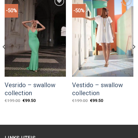
-50%
-50%
Add to
Add to
wishlist
wishlist
Vesrido – swallow
Vestido – swallow
collection
collection
O
O
O
O
€
199.00
€
99.50
€
199.00
€
99.50
preço
preço
preço
preço
original
atual
original
atual
era:
é:
era:
é:
€199.00.
€99.50.
€199.00.
€99.50.