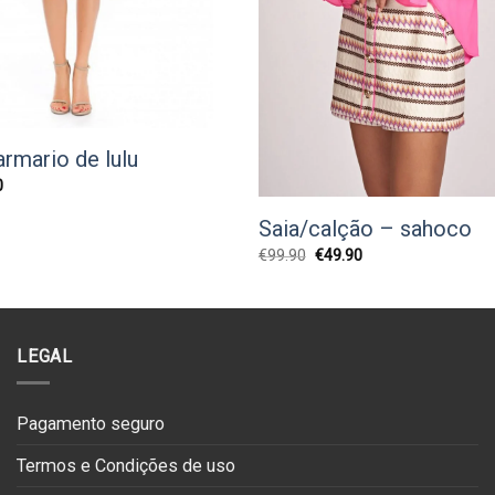
armario de lulu
O
0
preço
l
atual
Saia/calção – sahoco
é:
0.
€96.20.
O
O
€
99.90
€
49.90
preço
preço
original
atual
era:
é:
€99.90.
€49.90.
LEGAL
Pagamento seguro
Termos e Condições de uso