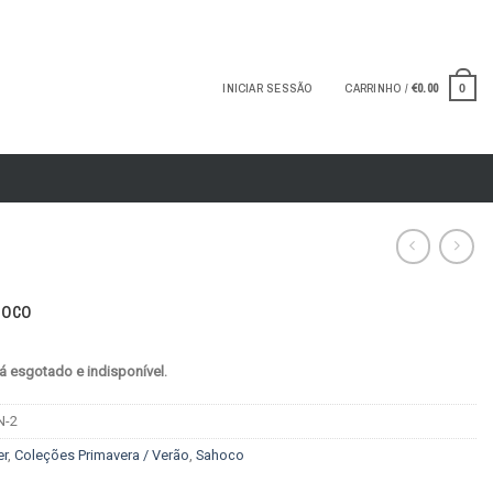
INICIAR SESSÃO
CARRINHO /
€
0.00
0
hoco
á esgotado e indisponível.
N-2
er
,
Coleções Primavera / Verão
,
Sahoco