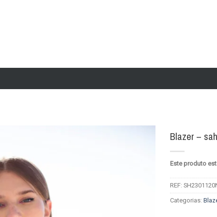
Blazer – sa
Add to
Este produto est
wishlist
REF:
SH2301120
Categorias:
Blaz