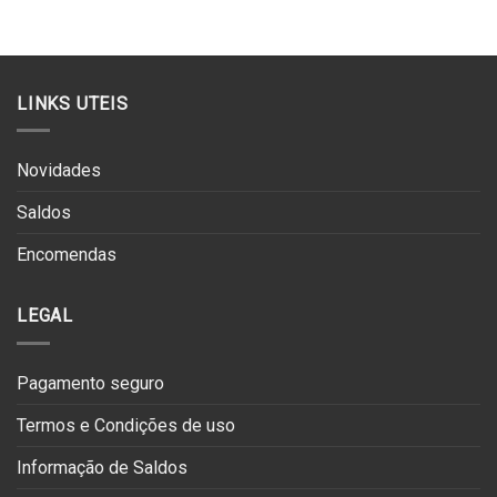
era:
é:
era:
é:
€174.90.
€96.20.
€149.90.
€74.95.
LINKS UTEIS
Novidades
Saldos
Encomendas
LEGAL
Pagamento seguro
Termos e Condições de uso
Informação de Saldos