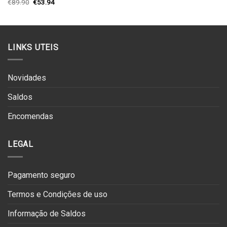
O
O
€
89.90
€
53.94
original
atual
preço
preço
era:
é:
original
atual
€150.00.
€75.00.
era:
é:
€89.90.
€53.94.
LINKS UTEIS
Novidades
Saldos
Encomendas
LEGAL
Pagamento seguro
Termos e Condições de uso
Informação de Saldos