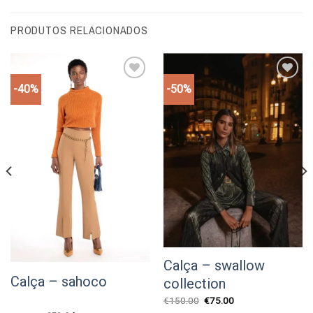
PRODUTOS RELACIONADOS
-40%
-50%
Add to
Add to
wishlist
wishlist
Calça – swallow
Calça – sahoco
collection
O
O
€
150.00
€
75.00
preço
preço