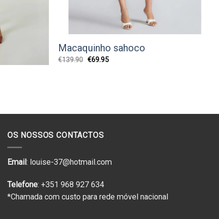
Macaquinho sahoco
O
O
€
139.90
€
69.95
preço
preço
original
atual
era:
é:
€139.90.
€69.95.
OS NOSSOS CONTACTOS
Email
: louise-37@hotmail.com
Telefone
: +351 968 927 634
*Chamada com custo para rede móvel nacional