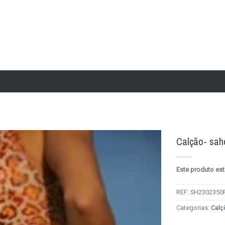
Calção- sah
Add to
Este produto est
wishlist
REF:
SH2302350
Categorias:
Calç