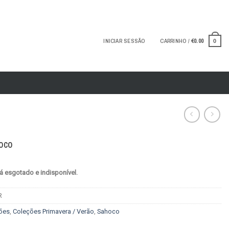
INICIAR SESSÃO
CARRINHO /
€
0.00
0
oco
á esgotado e indisponível.
R
ões
,
Coleções Primavera / Verão
,
Sahoco