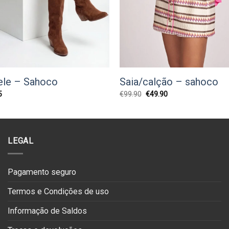
Saia/calção – sahoco
ele – Sahoco
O
O
O
€
99.90
€
49.90
5
preço
preço
preço
original
atual
l
atual
era:
é:
é:
€99.90.
€49.90.
0.
€79.95.
LEGAL
Pagamento seguro
Termos e Condições de uso
Informação de Saldos