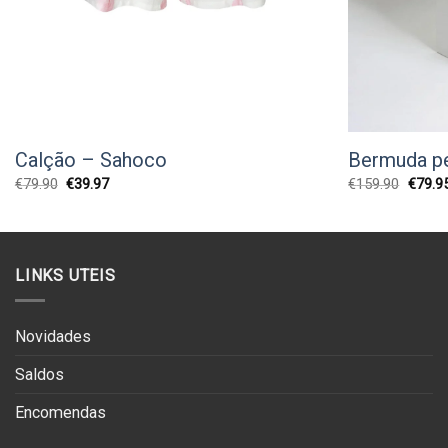
Calção – Sahoco
Bermuda p
O
O
O
€
79.90
€
39.97
€
159.90
€
79.9
preço
preço
preço
original
atual
origina
era:
é:
era:
€79.90.
€39.97.
€159.9
LINKS UTEIS
Novidades
Saldos
Encomendas