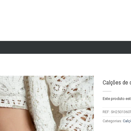
Calções de 
Add to
Este produto est
wishlist
REF:
SH2501360
Categorias:
Calç