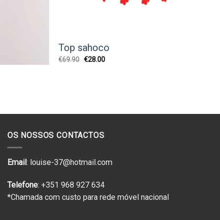
Top sahoco
O
O
€
69.90
€
28.00
preço
preço
original
atual
era:
é:
€69.90.
€28.00.
OS NOSSOS CONTACTOS
Email
: louise-37@hotmail.com
Telefone
: +351 968 927 634
*Chamada com custo para rede móvel nacional