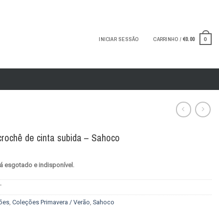
INICIAR SESSÃO
CARRINHO /
€
0.00
0
crochê de cinta subida – Sahoco
á esgotado e indisponível.
T
ões
,
Coleções Primavera / Verão
,
Sahoco