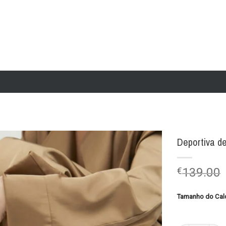
Deportiva d
Add to
€
139.00
wishlist
Tamanho do Cal