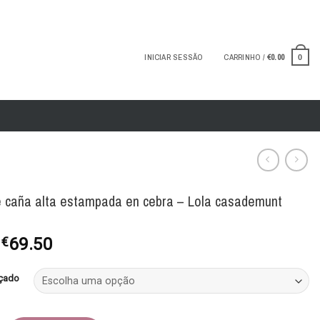
INICIAR SESSÃO
CARRINHO /
€
0.00
0
e caña alta estampada en cebra – Lola casademunt
O
O
€
69.50
preço
preço
original
atual
çado
era:
é:
€139.00.
€69.50.