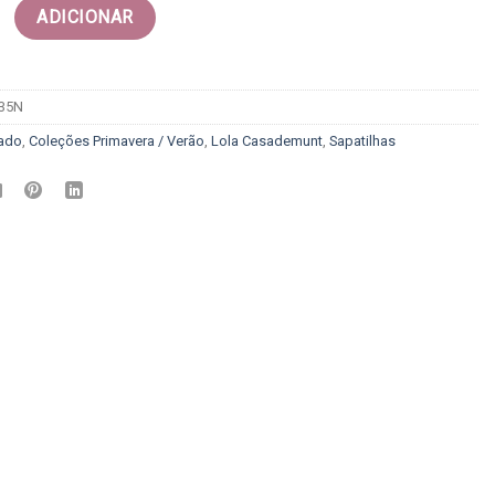
Deportiva de caña alta estampada en cebra - Lola casademunt
ADICIONAR
-35N
ado
,
Coleções Primavera / Verão
,
Lola Casademunt
,
Sapatilhas