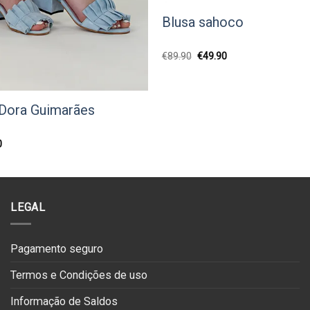
Blusa sahoco
O
O
€
89.90
€
49.90
preço
preço
original
atual
era:
é:
€89.90.
€49.90.
 Dora Guimarães
O
0
preço
l
atual
é:
0.
€74.50.
LEGAL
Pagamento seguro
Termos e Condições de uso
Informação de Saldos