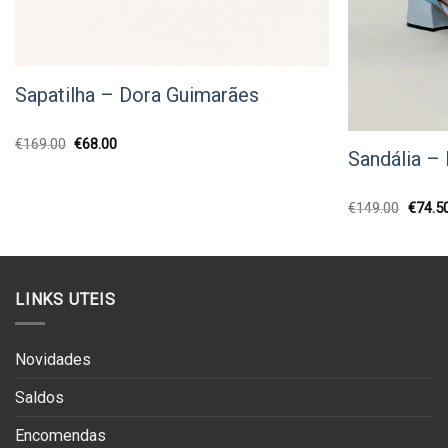
Sapatilha – Dora Guimarães
O
O
€
169.00
€
68.00
Sandália –
preço
preço
original
atual
era:
é:
€169.00.
€68.00.
O
€
149.00
€
74.5
preço
origina
era:
€149.0
LINKS UTEIS
Novidades
Saldos
Encomendas