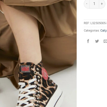
Quantidade de 
REF:
LS2505005
Categorias:
Calç