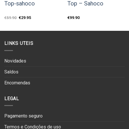
Top-sahoco
Top – Sahoco
O
O
€
59.90
€
29.95
€
99.90
preço
preço
original
atual
era:
é:
€59.90.
€29.95.
LINKS UTEIS
Novidades
Saldos
Encomendas
LEGAL
Pagamento seguro
Termos e Condições de uso