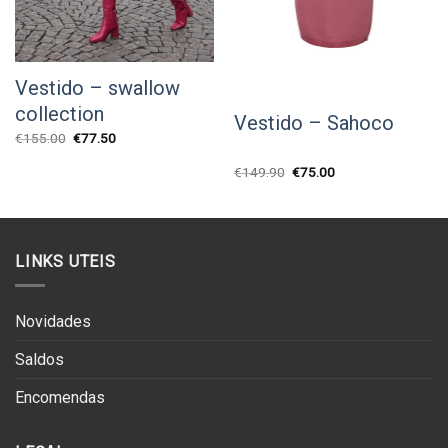
Vestido – swallow
collection
Vestido – Sahoco
O
O
€
155.00
€
77.50
preço
preço
original
atual
O
O
€
149.90
€
75.00
era:
é:
preço
preço
€155.00.
€77.50.
original
atual
era:
é:
€149.90.
€75.00.
LINKS UTEIS
Novidades
Saldos
Encomendas