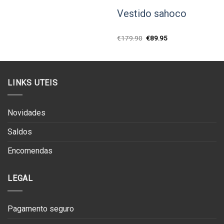
Vestido sahoco
O
O
€
179.90
€
89.95
preço
preço
original
atual
era:
é:
€179.90.
€89.95.
LINKS UTEIS
Novidades
Saldos
Encomendas
LEGAL
Pagamento seguro