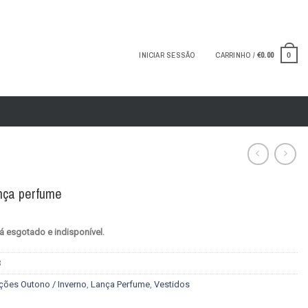
INICIAR SESSÃO
CARRINHO /
€
0.00
0
ança perfume
á esgotado e indisponível.
3
ções Outono / Inverno
,
Lança Perfume
,
Vestidos