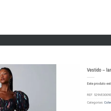
Vestido – l
Add to
Este produto est
wishlist
REF:
529VE0009
Categorias:
Cole