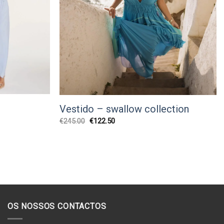
Vestido – swallow collection
O
O
€
245.00
€
122.50
preço
preço
original
atual
era:
é:
€245.00.
€122.50.
OS NOSSOS CONTACTOS