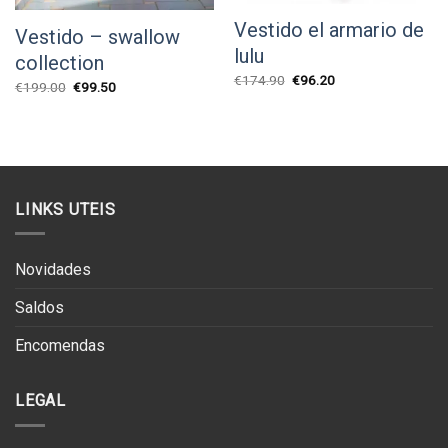
Vestido el armario de
Vestido – swallow
lulu
collection
O
O
€
174.90
€
96.20
O
O
€
199.00
€
99.50
preço
preço
preço
preço
original
atual
original
atual
era:
é:
era:
é:
€174.90.
€96.20.
€199.00.
€99.50.
LINKS UTEIS
Novidades
Saldos
Encomendas
LEGAL