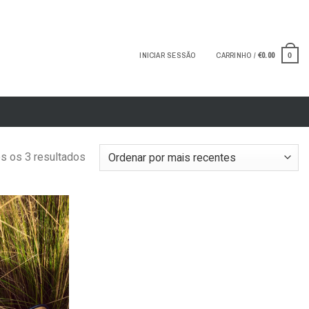
INICIAR SESSÃO
CARRINHO /
€
0.00
0
s os 3 resultados
Add to
wishlist