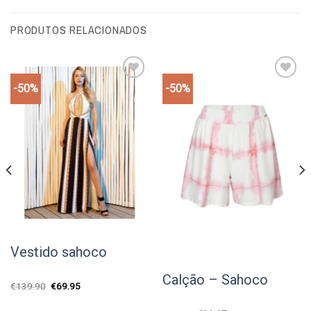
PRODUTOS RELACIONADOS
-50%
-50%
Add to
Add to
wishlist
wishlist
Vestido sahoco
Calção – Sahoco
O
O
€
139.90
€
69.95
preço
preço
original
atual