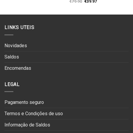
era:
é:
O
O
€
79.90
€
39.97
€139.90.
€69.95.
preço
preço
original
atual
era:
é:
€79.90.
€39.97.
LINKS UTEIS
Novidades
Saldos
Encomendas
LEGAL
Pagamento seguro
Termos e Condições de uso
Informação de Saldos